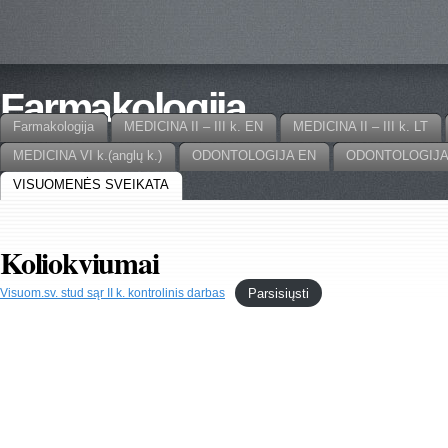
Farmakologija
Farmakologija
MEDICINA II – III k. EN
MEDICINA II – III k. LT
MEDICINA VI k.(anglų k.)
ODONTOLOGIJA EN
ODONTOLOGIJA
VISUOMENĖS SVEIKATA
Koliokviumai
Parsisiųsti
Visuom.sv. stud sąr II k. kontrolinis darbas